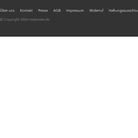
Über uns
Kontakt
Presse
AGB
Impressum
Widerruf
Haftungsausschlus
© Copyright 2026 realpower.de