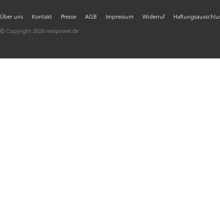
Über uns
Kontakt
Presse
AGB
Impressum
Widerruf
Haftungsausschlus
© Copyright 2026 realpower.de