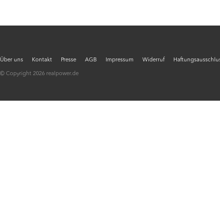
Über uns
Kontakt
Presse
AGB
Impressum
Widerruf
Haftungsausschlus
© Copyright 2026 realpower.de