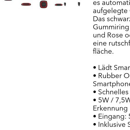
es automati
aufgelegte 
Das schwarz
Gummiring i
und Rose od
eine rutsch
fläche.
• Lädt Sma
• Rubber Ob
Smartphon
• Schnelle
• 5W / 7,5
Erkennung
• Eingang: 
• Inklusiv