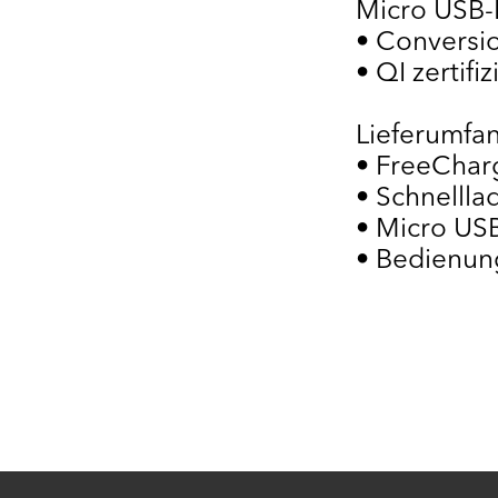
Micro USB-
• Conversi
• QI zertifiz
Lieferumfa
• FreeChar
• Schnelll
• Micro US
• Bedienun