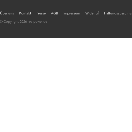
Über uns
Kontakt
Presse
AGB
Impressum
Widerruf
Haftungsausschlus
© Copyright 2026 realpower.de