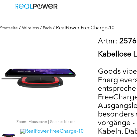
/
/ RealPower FreeCharge-10
Startseite
Wireless / Pads
Artnr:
2576
Kabellose 
Goods vibes
Energieve
entspreche
FreeCharge
Ausgangsle
besonders 
vorgänge -
Zoom: Mouseover | Galerie: klicken
Kabeln. Da