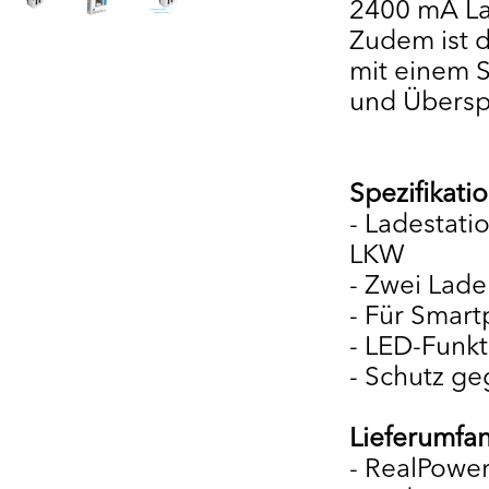
2400 mA La
Zudem ist 
mit einem 
und Übersp
Spezifikati
- Ladestati
LKW
- Zwei Lad
- Für Smar
- LED-Funk
- Schutz g
Lieferumfa
- RealPower