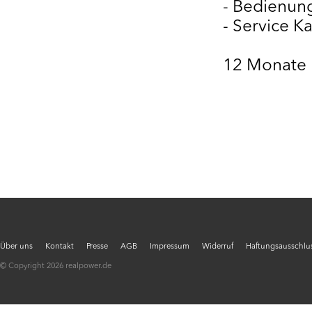
- Bedienun
- Service Ka
12 Monate 
Über uns
Kontakt
Presse
AGB
Impressum
Widerruf
Haftungsausschlus
© Copyright 2026 realpower.de