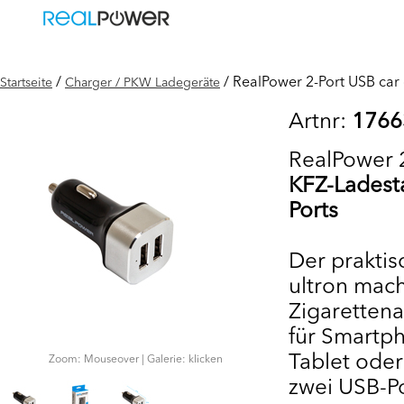
/
/ RealPower 2-Port USB car
Startseite
Charger / PKW Ladegeräte
Artnr:
1766
RealPower 2
KFZ-Ladesta
Ports
Der praktis
ultron mac
Zigaretten
für Smartp
Tablet oder
Zoom: Mouseover | Galerie: klicken
zwei USB-Po